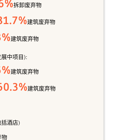
6
%
拆卸废弃物
81.7
%
建筑废弃物
3
%
建筑废弃物
展中项目):
5
%
建筑废弃物
60.3
%
建筑废弃物
括酒店)
弃物