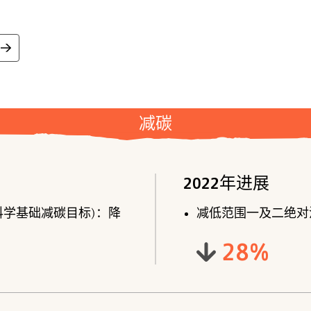
减碳
2022年进展
科学基础减碳目标)：降
减低范围一及二绝对
28
%