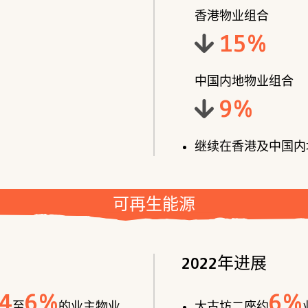
香港物业组合
15
%
中国内地物业组合
9
%
继续在香港及中国内
可再生能源
2022年进展
4
6
%
6
%
至
的业主物业
太古坊二座约