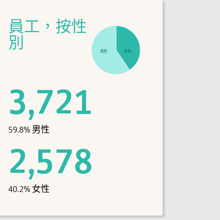
員工，按性
別
男性
女性
3,721
59.8
% 男性
2,578
40.2
% 女性