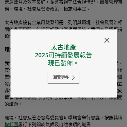
營運效益及效率良好，並會審視守法合規情況、風險管理事
務、環境、社會及管治政策、措施和事宜。
太古地產設有企業風險登記冊，列明與環境、社會及管治相
關的各項風險，包括氣候及自然相關風險。我們亦已將可持
續發展因素納入企業風險分析當中。
太古地產
環境、社會及管治督導委員會
2025可持續發展報告
現已發佈。
我們的環境、社會及管治督導委員會由行政總裁擔任主席，
其他成員包括財務董事及六名來自人力資源及行政、辦公樓
業務、零售業務、工程項目、公共事務、設施統籌及可持續
瀏覽更多
發展部門的策略領導，以及一名兼任審核委員會主席的獨立
非常務董事。環境、社會及管治督導委員會主席每年五次向
董事局匯報相關的可持續發展事項，包括與氣候及自然相關
的議題。
環境、社會及管治督導委員會每季均會舉行會議，按照其
職
權範圍
履行下列關於氣候及自然事項的職責：