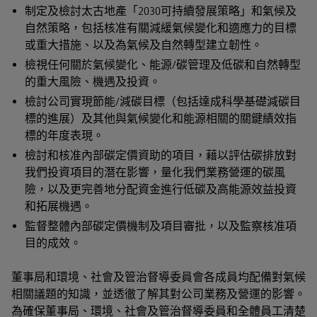
制定及檢討太古地產「2030可持續發展策略」和氣候及
自然策略，包括核准有關減緩氣候變化和適應力的目標
或重大措施、以及為氣候及自然轉型建立韌性。
檢視任何關於氣候變化、能源/碳管理及低碳和自然轉型
的重大風險、機遇及投資。
檢討公司實現節能/減碳目標（包括達成科學基礎減碳目
標的進展）及其他與氣候變化和能源相關的關鍵績效指
標的年度表現。
檢討和核准內部碳定價資助的項目，藉以評估碳排放對
我們投資項目的潛在影響，量化我們業務營運的碳風
險，以及更完善地分配資金進行低碳及高能源效益投資
和拓展機遇。
監督整體內部碳定價機制及項目審批，以及監察核准項
目的成效。
董事局和環境、社會及管治督導委員會各成員均配備對氣候
相關議題的知識，並透徹了解其對公司業務及營運的影響。
為確保董事局、環境、社會及管治督導委員和全體員工清楚