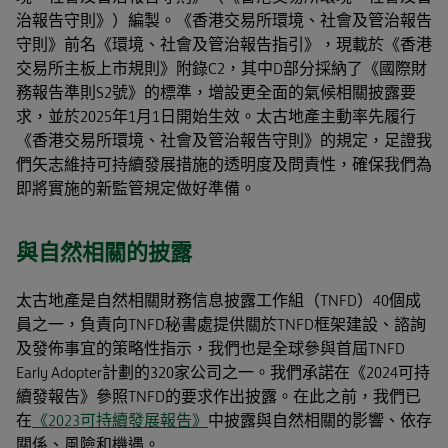
治報告守則》）編製。《香港交易所環境、社會及管治報告
守則》前名《環境、社會及管治報告指引》，現載於《香港
交易所主板上市規則》附錄C2，其中D部分採納了《國際財
務報告準則S2號》的標準，增設更全面的氣候相關披露要
求，並於2025年1月1日開始生效。太古地產主動率先履行
《香港交易所環境、社會及管治報告守則》的規定，足證我
們矢志維持可持續發展措施的透明度及問責性，確保我們為
即將實施的新監管規定做好準備。
與自然相關的披露
太古地產是自然相關財務信息披露工作組（TNFD）40個成
員之一，負責向TNFD秘書處提供關於TNFD框架建設、諮詢
及發佈事宜的策略性指示，我們也是全球參與首屆TNFD
Early Adopter計劃的320家公司之一。我們承諾在《2024可持
續發報告》參照TNFD的要求作出披露。在此之前，我們已
在
《2023可持續發展報告》
中披露與自然相關的影響、依存
關係、風險和機遇。