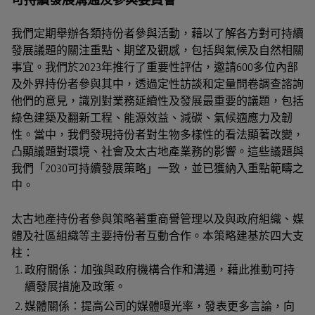
可持續發展溝通及參與委員會
我們定期舉辦各類持份者參與活動，藉以了解各方對可持續
發展議題的關注重點、期望及觀感，包括與氣候及自然相關
事宜。我們於2023年推行了重要性評估，邀請600多位內部
及外界持份者參與其中，透過定性訪談和定量問卷調查諮詢
他們的意見，識別對業務延續性及發展最重要的議題，包括
綠色建築及翻新工程、能源效益、減碳、氣候適應力及韌
性。當中，我們發現持份者對生物多樣性的看法顯著改變，
凸顯議題對環境、社會及太古地產業務的影響。這些議題與
我們「2030可持續發展策略」一致，並已獲納入重點範疇之
中。
太古地產持份者參與策略著重商譽管理以及與政府組織、媒
體及社區組織等主要持份者互動合作。本策略建基於四大支
柱：
政府關係：加強與政府機構合作和溝通，藉此推動可持
續發展措施及政策。
媒體關係：提高公司的媒體曝光率，發表更多言論，向