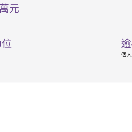
萬元
0
位
逾
個人