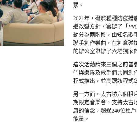
繫。
2021年，礙於種種防疫
遂改變方針，籌辦了「
PRO
動分為兩階段，由知名歌手及樂
聯手創作樂曲，在創意碰
的辦公室舉辦了六場獨家
這次活動請來三個之前曾參加P
們與樂隊及歌手們共同創
程式推出，並高踞該程式
另一方面，太古坊六個租戶
期限定音樂會，支持太古
康的信念，超過240位租
能量。