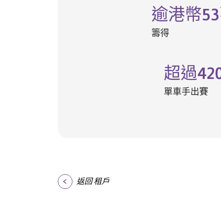
逾港幣
53
籌得
超過
42
單車手出賽
返回 租戶