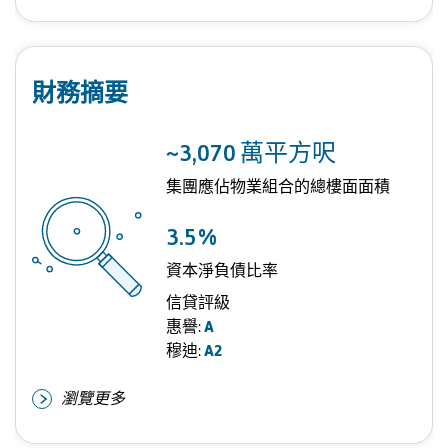
財務摘要
~
3,070
萬平方呎
集團應佔物業組合的總樓面面積
3.5
%
資本淨負債比率
信貸評級
惠譽:
A
穆迪:
A2
瀏覽更多