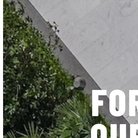
FO
OU