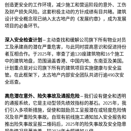
创造更安全的工作环境，减少施工和营运阶段的意外、工伤
及财产损失风险。这套积极主动的方针成绩有目共睹。建筑
设计安全概念现已纳入太古地产的《发展约章》，成为发展
项目的必备环节。
深入安全检查计划
– 主动查找和缓解公司旗下所有物业对员
工及承建商的潜在严重危害，与此同时提高意识和促进持份
者互相合作。于2025年，审查了逾120座建筑物和16个施工
中的建筑地盘，范围涵盖香港、中国内地、东南亚及美国。
计划重点是对公司旗下所有的建筑项目实施健康与安全监
管。在此框架下，太古地产内部安全团队共进行逾490次安
全巡查。
高危潜在意外、险失事故及通报危险
– 我们设有健全和透明
的通报系统，它是主动型领先绩效指标的基石。2025年，我
们引入多项新措施，促使和鼓励员工呈报潜在或轻度危险情
况及非严重险失事故。自现有前线施工通知加入安全报告和
推出险失事故呈报二维码后，2025年的险失事故及安全隐患