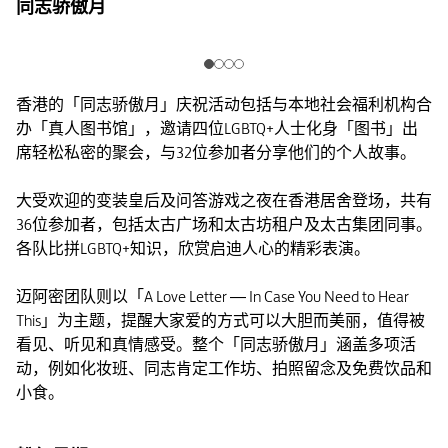
同志骄傲月
香港的「同志骄傲月」庆祝活动包括与本地社会福利机构合
办「真人图书馆」，邀请四位LGBTQ+人士化身「图书」出
席轻松私密的聚会，与32位参加者分享他们的个人故事。
大受欢迎的变装皇后及问答游戏之夜在香港居舍登场，共有
36位参加者，包括太古广场和太古坊租户及太古集团同事。
各队比拼LGBTQ+知识，欣赏启迪人心的精彩表演。
迈阿密团队则以「A Love Letter — In Case You Need to Hear
This」为主题，提醒大家爱的方式可以大胆而美丽，值得被
看见、听见和真情感受。整个「同志骄傲月」涵盖多项活
动，例如化妆班、同志肯定工作坊、拍照留念及免费饮品和
小食。