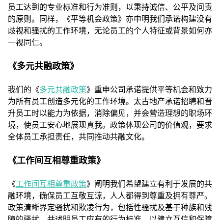
员工达到的专业标准和行为准则，以秉持诚信、公平及问责
的原则。同样，《平等机会政策》亦申明我们承诺构建没有
歧视和骚扰的工作环境，无论员工的个人特征或背景如何亦
一视同仁。
《多元共融政策》
我们的《
多元共融政策
》重申公司承诺提供平等机会和致力
为所有员工创造多元化的工作环境。太古地产承诺招聘和晋
升员工时以能力为依据，消除偏见，并会营造理想的职场环
境，使员工安心地展现真我。政策体现公司的价值观，要求
全体员工承担责任，共同推动共融文化。
《工作间互相尊重政策》
《
工作间互相尊重政策
》阐明我们希望建立有利于发展的共
融环境，确保员工互敬互谅，人人都得到尊重及拥有尊严。
政策清晰界定骚扰和欺凌行为，包括性骚扰及基于种族和残
障的骚扰，并述明员工应有的行为标准，以建立互信和保障