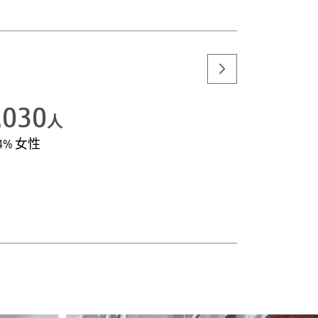
,030
人
.4% 女性