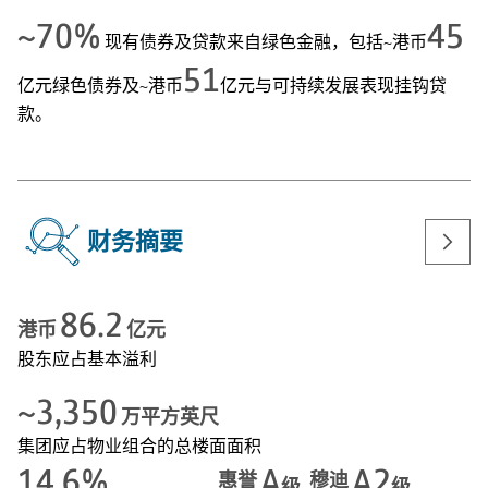
~70%
45
现有债券及贷款来自绿色金融，包括~港币
51
亿元绿色债券及~港币
亿元与可持续发展表现挂钩贷
款。
画家构思图
财务摘要
86.2
港币
亿元
股东应占基本溢利
~3,350
万平方英尺
集团应占物业组合的总楼面面积
14.6%
A
A2
惠誉
穆迪
级
级