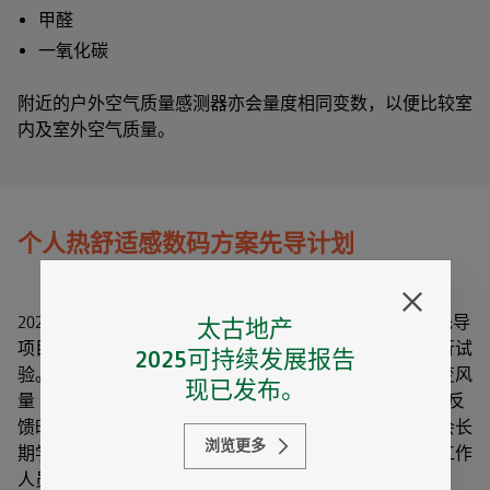
甲醛
一氧化碳
附近的户外空气质量感测器亦会量度相同变数，以便比较室
内及室外空气质量。
个人热舒适感数码方案先导计划
2024年，我们扩大了名为「En-trak」的个人热舒适系统先导
太古地产
项目，推展到两个内部办公楼层，现时共有三个楼层进行试
2025可持续发展报告
验。系统让个别员工使用专用手机应用程序控制个人可变风
现已发布。
量（VAV）空调系统，从而调节空调及温度。系统接收到反
馈时，便会对改变温度设定值的变化作出短暂回应，并会长
浏览更多
期学习每名用户的首选温度设定，从而提高办公室每位工作
人员的热舒适度。