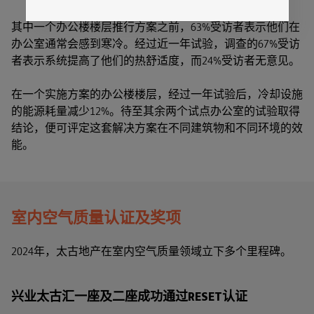
其中一个办公楼楼层推行方案之前，63%受访者表示他们在
办公室通常会感到寒冷。经过近一年试验，调查的67%受访
者表示系统提高了他们的热舒适度，而24%受访者无意见。
在一个实施方案的办公楼楼层，经过一年试验后，冷却设施
的能源耗量减少12%。待至其余两个试点办公室的试验取得
结论，便可评定这套解决方案在不同建筑物和不同环境的效
能。
室内空气质量认证及奖项
2024年，太古地产在室内空气质量领域立下多个里程碑。
兴业太古汇一座及二座成功通过RESET认证