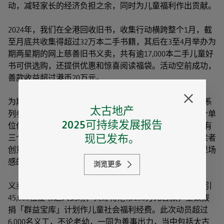
动，减轻家长的经济负担之余，同时为儿童福利作出贡献。
2024年，我们在全港回收旧书，收集行动横跨整个1月，截
至月底共收集得超过32万本二手书籍，其后在3至4月举办为
期两星期的网上慈善旧书义卖，共有逾17,000本二手儿童好
书可供选购，还提供优惠和惊喜阅读福袋。活动空前成功，
善款收益超过港币20万元。
为期八日的传统实体义卖活动在5月展开，同场并举行一系
太古地产
列参与活动提倡阅读，包括「互动故事剧场」，邀请10个单
2025可持续发展报告
位伙伴在600个免费站点说故事，欢迎公众参与，此外并有
现已发布。
三个特别主题变装巡游，以童话故事为主题，启迪年幼读者
创意与想像力，让他们探索广阔的阅读世界，还有极富现场
感的360度环回摄影体验。
浏览更多
义卖在太古坊两个地点举行（ArtisTree及柏克大厦），吸引
45,000位爱书之人到场，共筹得港币136万元善款，全数拨
捐「群益宝库」计划作儿童社会福利经费。此次动员超过
6,000名义工，不论老幼，一同为善事出力，当中包括太古