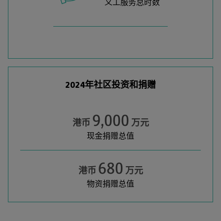
义工服务总时数
环境
19%
2024年社区投资和捐赠
教育
21%
9,000
港币
万元
现金捐赠总值
680
港币
万元
物资捐赠总值