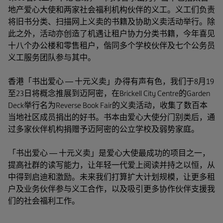
地产爱心大使和两家社会福利机构伙伴的义工。义工们负责
将旧书分类、扫描网上义卖的书籍及协助义卖活动举行。除
此之外，活动亦创造了机遇让租户协力分类书籍，今年喜见
十八个办公楼和零售租户，偕同多个学校伙伴及七个公务员
义工服务团队参与其中。
香港「书出爱心 — 十元义卖」办得有声有色，我们于8月19
至23日将概念推展到迈阿密，在Brickell City Centre的Garden
Deck举行名为Reverse Book Fair的义卖活动，收集了数百本
当地社区成员捐出的好书。书本由爱心大使分门别类后，通
过多家伙伴机构捐赠予迈阿密的公立学校及弱势家庭。
「书出爱心 — 十元义卖」是爱心大使最成功的项目之一，
提高社群的读写能力，让年轻一代爱上阅读并持之以恒，从
中得到启迪和激励。未来我们打算扩大计划规模，让更多租
户及业务伙伴参与义工合作，以及吸引更多协作伙伴支援我
们的社会福利工作。