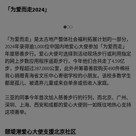
「为爱而走2024」
「为爱而走」是太古地产整体社会福利拓展计划的一部分，
2024年录得逾1,000位中国内地爱心大使参加「为爱而走」
年度慈善步行。爱心大使可选择到活动现场步行或利用指定
的网上步数应用程序遥距步行，今年他们合共走了4.59亿
步，步程超过287,000公里，此外并筹募善款购买490件棉袄
背心捐赠青海省文乐中心寄宿学校的小朋友。该校多数学生
都是孤儿、被遗弃儿童或来自单亲或低收入家庭。
三亚的同事今年首次加入慈善步行的行列，而北京、广州、
深圳、上海、西安和成都的爱心大使则一如既往地热心支持
这项善举。
颐堤港爱心大使支援北京社区