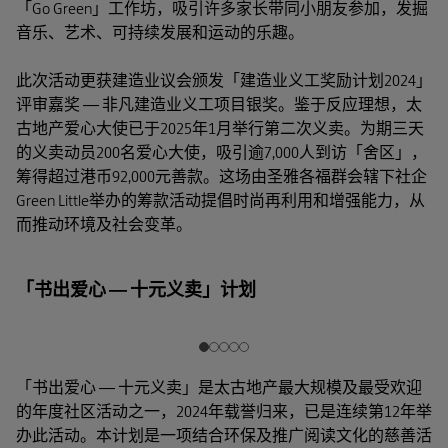
「Go Green」工作坊，吸引许多家长带同小朋友参加，发掘
音乐、艺术、可持续发展和运动的乐趣。
此次活动更获建造业议会颁发「建造业义工奖励计划2024」
评审嘉奖 — 非凡建造业义工项目银奖。鉴于反应理想，太
古地产爱心大使已于2025年1月举行第二次义卖。为期三天
的义卖动员200名爱心大使，吸引逾7,000人到访「舍区」，
筹得超过港币92,000元善款。这场由圣雅各福群会辖下社企
Green Little举办的筹款活动提倡时尚再利用和增强能力，从
而推动环境及社会变革。
「书出爱心 — 十元义卖」计划
「书出爱心 — 十元义卖」是太古地产最大规模及最受欢迎
的年度社区活动之一，2024年载誉归来，已是连续第12年举
办此活动。本计划是一项结合环保及推广阅读文化的慈善活