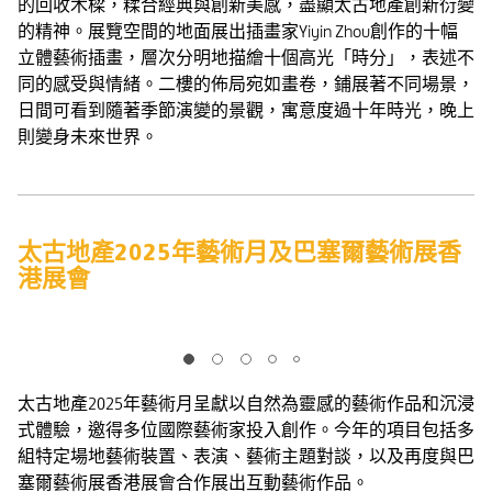
的回收木樑，糅合經典與創新美感，盡顯太古地產創新衍變
的精神。展覽空間的地面展出插畫家Yiyin Zhou創作的十幅
立體藝術插畫，層次分明地描繪十個高光「時分」，表述不
同的感受與情緒。二樓的佈局宛如畫卷，鋪展著不同場景，
日間可看到隨著季節演變的景觀，寓意度過十年時光，晚上
則變身未來世界。
太古地產2025年藝術月及巴塞爾藝術展香
港展會
太古地產2025年藝術月呈獻以自然為靈感的藝術作品和沉浸
式體驗，邀得多位國際藝術家投入創作。今年的項目包括多
組特定場地藝術裝置、表演、藝術主題對談，以及再度與巴
塞爾藝術展香港展會合作展出互動藝術作品。