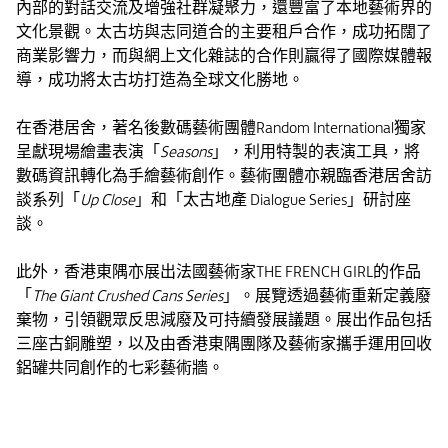
內部的對話交流及增強社群凝聚力，還豐富了本地藝術界的
文化景觀。太古坊與志同道合的主要租戶合作，成功拓闊了
商業影響力，而與網上文化雜誌的合作則贏得了國際媒體報
導，成功將太古坊打造為全球文化勝地。
在香港居舍，著名後數碼藝術團體Random International獨家
呈獻現場繪畫表演「
Seasons
」，利用特製的表演工具，將
數碼資訊轉化為手繪藝術創作。藝術團體亦親臨香港居舍訪
談系列「
Up Close
」和「太古地產 Dialogue Series」研討座
談。
此外，香港東隅亦展出法國藝術家THE FRENCH GIRL的作品
「
The Giant Crushed Cans Series
」。展覽透過藝術重新定義廢
棄物，引領觀眾反思減廢及可持續發展議題。展出作品包括
三座古銅雕塑，以及由香港東隅團隊及藝術家攜手運用回收
鋁罐共同創作的七彩藝術牆。