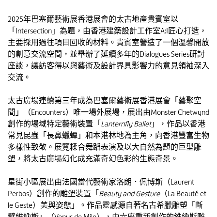
2025年巴塞爾藝術展香港展會的太古地產貴賓室以
「Intersection」為題，由香港建築設計工作室A:I匠心打造，
主要採用過往項目回收的材料。貴賓室營造了一個溫馨開放
的創意交流空間，並舉辦了延續多年的Dialogues Series研討
座談，讓訪客得以與藝術及設計界具影響力的意見領袖深入
交流。
太古廣場連續第三年成為巴塞爾藝術展香港展會「藝聚空
間」（Encounters）唯一場外展場，展出由Monster Chetwynd
創作的場域特定藝術裝置「
Lanternfly Ballet
」，作品以香港
常見昆蟲「長鼻蠟蟬」和本港林地為主角，向香港豐富生物
多樣性致敬。展覽糅合舞蹈表演及以大自然為題的巨型雕
塑，將太古廣場幻化成充滿奇幻色彩的生態奇景。
星街小區展出由法國當代藝術家洛朗．佩博斯（Laurent
Perbos）創作的雕塑裝置「
Beauty and Gesture
（La Beauté et
le Geste）美與姿態」。作品靈感源自著名古希臘雕塑「斷
臂維納斯」（Venus de Milo），由六座重新創作的維納斯雕