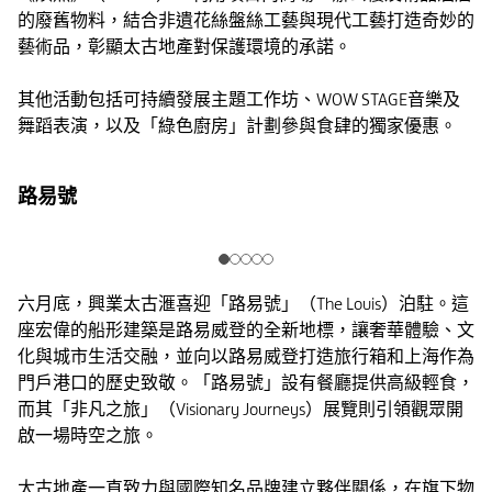
的廢舊物料，結合非遺花絲盤絲工藝與現代工藝打造奇妙的
藝術品，彰顯太古地產對保護環境的承諾。
其他活動包括可持續發展主題工作坊、WOW STAGE音樂及
舞蹈表演，以及「綠色廚房」計劃參與食肆的獨家優惠。
路易號
六月底，興業太古滙喜迎「路易號」（The Louis）泊駐。這
座宏偉的船形建築是路易威登的全新地標，讓奢華體驗、文
化與城市生活交融，並向以路易威登打造旅行箱和上海作為
門戶港口的歷史致敬。「路易號」設有餐廳提供高級輕食，
而其「非凡之旅」（Visionary Journeys）展覽則引領觀眾開
啟一場時空之旅。
太古地產一直致力與國際知名品牌建立夥伴關係，在旗下物