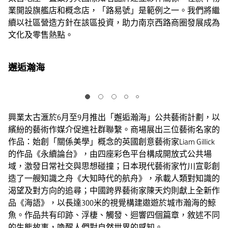
業開設旗艦店和概念店，「路易號」是範例之一。我們將繼
續以社區營造方針在該區投資，助力南京西路商圈發展成為
文化及零售熱點。
邂逅瀚海
興業太古滙於6月至9月推出「邂逅瀚海」公共藝術計劃，以
繽紛的藝術作媒介促進社群聯繫。商場展出三位藝術名家的
作品：始創「關係美學」概念的英國創意藝術家Liam Gillick
的作品《永續論台》，由四座彩色平台構成開放式公共場
域，激發日常社交與思想碰撞；日本現代藝術家竹川宣彰創
造了一艘知識之舟《大知時代的航舟》，承載人類對知識的
渴望及對方向的追尋；中國跨界藝術家陳天灼則獻上全新作
品《海語》，以長達300米的視覺構建遨遊於城市瀚海的鯨
魚。作品共有印跡、浮棲、觸發、迴響四個篇章，敘述不同
的生態故事，喚醒人們對自然世界的感知。