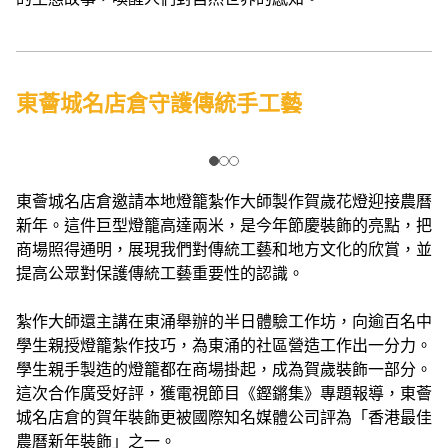
東薈城名店倉守護傳統手工藝
東薈城名店倉邀請本地燈籠紮作大師製作賀歲花燈迎接農曆
新年。這件巨型燈籠高達兩米，是今年節慶裝飾的亮點，把
商場照得通明，展現我們對傳統工藝和地方文化的欣賞，並
提高公眾對保護傳統工藝重要性的認識。
紮作大師還主講在東涌舉辦的半日體驗工作坊，向逾百名中
學生親授燈籠紮作技巧，為東涌的社區營造工作出一分力。
學生親手製造的燈籠都在商場掛起，成為賀歲裝飾一部分。
這次合作廣受好評，獲電視節目《鏗鏘集》專題報導，東薈
城名店倉的賀年裝飾更被國際知名媒體公司評為「香港最佳
農曆新年裝飾」之一。