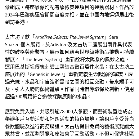
像組成，每座雕像均配有象徵奧運項目的運動器材。作品於
2024年巴黎奧運會期間首度亮相，並在中國內地巡迴展出後
到訪香港。
太古坊呈獻「
ArtisTree Selects: The Jewel System
」Sara
Shakeel個人展覽，於ArtisTree及太古坊二座展出兩件具代表
性的破格藝術裝置，展示如何藉著世界級藝術品推動可持續
發展。「The Jewel System」重新詮釋太陽系的奧妙之處，
運用巴基斯坦傳統刺繡工藝結合數百萬件水晶；在太古坊二
座展出的「Genesis in Jewels」重新定義生命起源的璀璨，透
過光線、水晶和宇宙浩瀚黑暗之間的相互交融，帶來觸手可
及、引人入勝的藝術體驗。作品同時倡導環保及創新，使用
超過390萬顆符合道德採購原則的水晶。
展覽免費入場，共吸引逾78,000人參觀，而藝術裝置也成為
舉辦租戶互動活動和社區活動的特色場地，讓租戶享受尊尚
餐飲體驗及進行商務聯誼。太古坊提供免費的藝術展覽讓大
眾共賞，並策劃導覽和座談會等互動活動，不但可促進社區