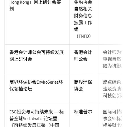
Hong Kong」网上研讨会筹
金融协会
划
自然相关
财务信息
披露工作
组
（TNFD）
香港会计师公会可持续发展
香港会计
会计师为什
网上研讨会
师公会
重视自然 —
险为抗御力
商界环保协会EnviroSeries环
商界环保
燃点绿色力
保领袖论坛
协会
速及资助香
科技创新和
ESG投资与可持续未来 — 标
标准普尔
国际可持续
普全球Sustainable论坛暨
事会S2标
《可持续发展年鉴（中国
相关财务信