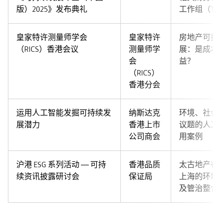
版）2025》发布典礼
工作组（TN
皇家特许测量师学会
皇家特许
房地产可持
（RICS）香港会议
测量师学
展：是成本
会
益？
（RICS）
香港分会
运用人工智能发掘可持续发
纳斯达克
环境、社会
展潜力
香港上市
议题的人工
公司商会
用案例
沪港 ESG 系列活动 — 可持
香港品质
太古地产在
续资讯披露研讨会
保证局
上海的环境
及管治整合